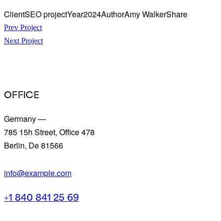
Client
SEO project
Year
2024
Author
Amy Walker
Share
NAVIGATION
Prev Project
Next Project
DE
L’ARTICLE
OFFICE
Germany —
785 15h Street, Office 478
Berlin, De 81566
info@example.com
+1 840 841 25 69